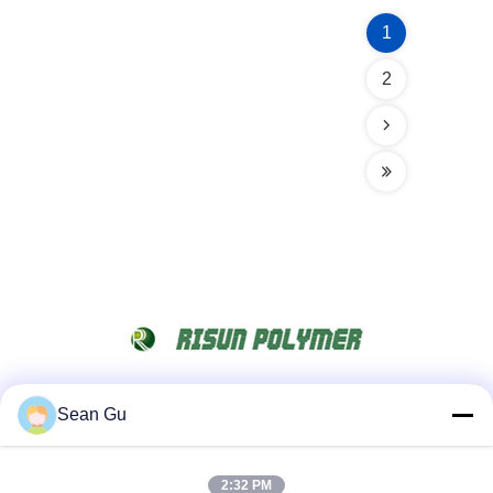
1
2
Sean Gu
Media Sosial
2:32 PM