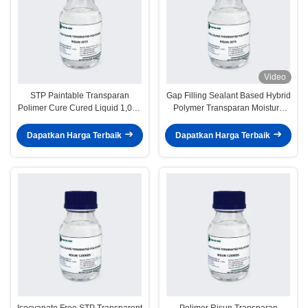
Video
STP Paintable Transparan
Gap Filling Sealant Based Hybrid
Polimer Cure Cured Liquid 1,005
Polymer Transparan Moisture
G / Cm3 Gravity
Cured UV Stable
Dapatkan Harga Terbaik
Dapatkan Harga Terbaik
Isocyanate Free STP Transparent
Polimer Risun Transparan