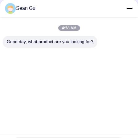
Sean Gu
Media Sosial
4:58 AM
Kontak Cepat
Good day, what product are you looking for?
tel
86-25-86577090
E-mail
sean@risunpolymer.com
Alamat
Tidak ada 19 Jalan Qingjiang Selatan, Kota Nanjing, Cina
Kebijakan Privasi
|
Sitemap
Cina Baik Kualitas Silane Modified Polymer Pemasok. Hak cipta ©